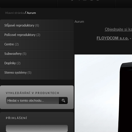
Hlavní stránka
/
Aurum
Aurum
(6)
Stĺpové reproduktory
Objednajte si k
(2)
Policové reproduktory
FLOYDCOM s.r.o.
-
(2)
Centre
(5)
Subwoofery
(2)
Doplnky
(5)
Stereo systémy
VYHLEDÁVÁNÍ V PRODUKTECH
PŘIHLÁŠENÍ