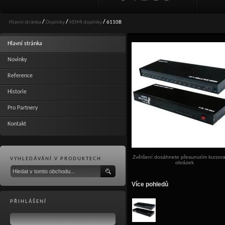
Hlavní stránka
/
Doplnky
/
HDMI doplnky
/
6110B
Hlavní stránka
Novinky
Reference
Historie
Pro Partnery
Kontakt
Zvětšení dosáhnete přesunutím kurzor
VYHLEDÁVÁNÍ V PRODUKTECH
obrázek
Více pohledů
PŘIHLÁŠENÍ