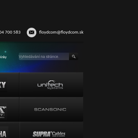
04 700 583
floydcom@floydcom.sk
inky