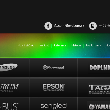
fb.com/floydcom.sk
+421 9
Hlavní stránka
Kontakt
Reference
Historie
Pro Partnery
Nov