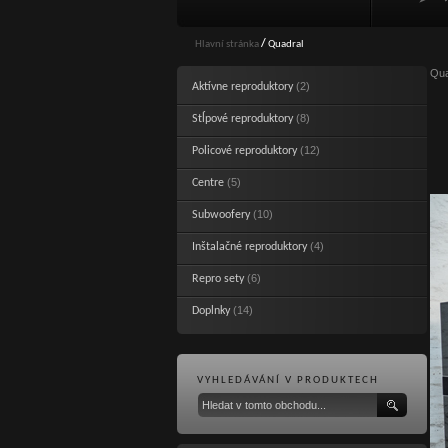
Hlavní stránka
/
Quadral
Qua
(2)
Aktívne reproduktory
(8)
Stĺpové reproduktory
(12)
Policové reproduktory
(5)
Centre
(10)
Subwoofery
(4)
Inštalačné reproduktory
(6)
Repro sety
(14)
Doplnky
VYHLEDÁVÁNÍ V PRODUKTECH