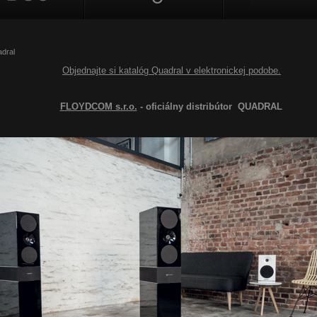
dral
Objednajte si katalóg Quadral v elektronickej podobe.
FLOYDCOM s.r.o.
- oficiálny distribútor QUADRAL