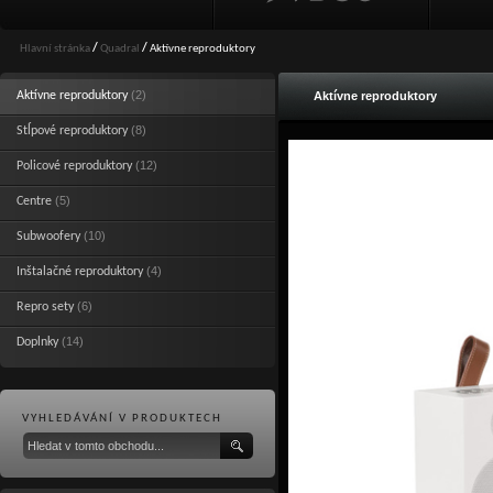
Hlavní stránka
/
Quadral
/
Aktívne reproduktory
(2)
Aktívne reproduktory
Aktívne reproduktory
(8)
Stĺpové reproduktory
(12)
Policové reproduktory
(5)
Centre
(10)
Subwoofery
(4)
Inštalačné reproduktory
(6)
Repro sety
(14)
Doplnky
VYHLEDÁVÁNÍ V PRODUKTECH