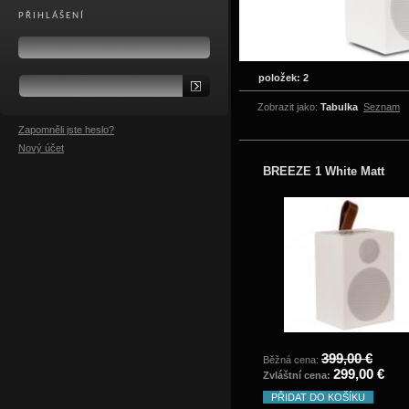
PŘIHLÁŠENÍ
položek: 2
Zobrazit jako:
Tabulka
Seznam
Zapomněli jste heslo?
Nový účet
BREEZE 1 White Matt
399,00 €
Běžná cena:
299,00 €
Zvláštní cena:
PŘIDAT DO KOŠÍKU