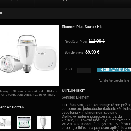
it
Element Plus Starter Kit
112,90 €
Regulärer Preis:
89,90 €
Sonderpreis:
Stück:
IN DEN WARENKOR
Auf die Vergleichsliste
Kurzübersicht
Bewegen Sie den Kursor über das Bild um
eine vergrößerte Ansicht zu bekommen.
Sengled Element
LED žiarovka, ktorá kombinuje rôzne požia
ehr Ansichten
potrebné pre
jednoduché riadenie
všetkéh
osvetlenia v inteligentnom systéme.
Diaľkovo riadené pomocou štandardu
ZigBee, LED svetlá môžu byť integrované 
WLAN siete moderného systému. Stačí sa l
pripojiť, prihláste sa pomocou aplikácie a 