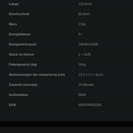
Länge
120.0mm
Durchschnitt
60.0mm
Mass
210g
Energieklasse
A+
Energieverbrauch
10kWh/1000h
Stück im Karton
2 + HUB
Paketgewicht (kg)
340g
Abmessungen der verpackung (cm)
22.5 x 17 x 11cm
Garantie (monate)
24 Monate
Außendekor
Weiß
EAN
6955544581185