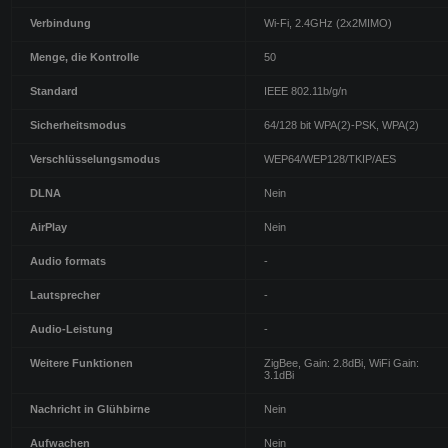
Verbindung
Wi-Fi, 2.4GHz (2x2MIMO)
Menge, die Kontrolle
50
Standard
IEEE 802.11b/g/n
Sicherheitsmodus
64/128 bit WPA(2)-PSK, WPA(2)
Verschlüsselungsmodus
WEP64/WEP128/TKIP/AES
DLNA
Nein
AirPlay
Nein
Audio formats
-
Lautsprecher
-
Audio-Leistung
-
Weitere Funktionen
ZigBee, Gain: 2.8dBi, WiFi Gain:
3.1dBi
Nachricht in Glühbirne
Nein
Aufwachen
Nein