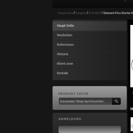
Haupt seite
/
Sengled
/
ELEMENT
/
Element Plus Starter K
Haupt Seite
Neuheiten
Referenzen
Historie
Klient zone
Kontakt
PRODUKT SUCHE
M
ANMELDUNG