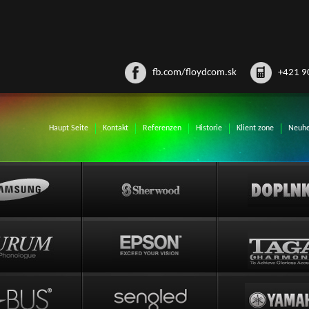
fb.com/floydcom.sk
+421 9
Haupt Seite
Kontakt
Referenzen
Historie
Klient zone
Neuhe