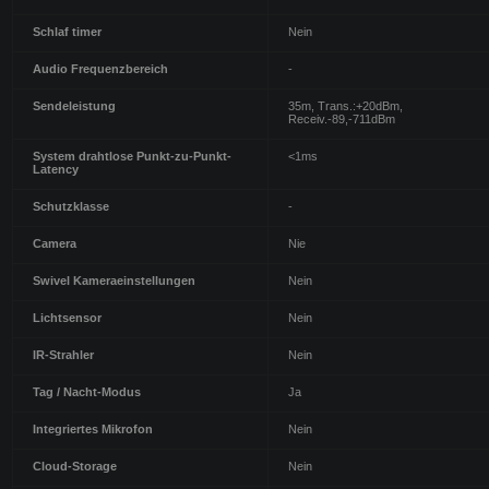
Schlaf timer
Nein
Audio Frequenzbereich
-
Sendeleistung
35m, Trans.:+20dBm,
Receiv.-89,-711dBm
System drahtlose Punkt-zu-Punkt-
<1ms
Latency
Schutzklasse
-
Camera
Nie
Swivel Kameraeinstellungen
Nein
Lichtsensor
Nein
IR-Strahler
Nein
Tag / Nacht-Modus
Ja
Integriertes Mikrofon
Nein
Cloud-Storage
Nein