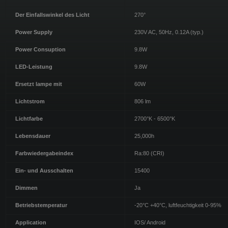
Der Einfallswinkel des Licht
270°
Power Supply
230V AC, 50Hz, 0.12A (typ.)
Power Consuption
9.8W
LED-Leistung
9.8W
Ersetzt lampe mit
60W
Lichtstrom
806 lm
Lichtfarbe
2700°K - 6500°K
Lebensdauer
25,000h
Farbwiedergabeindex
Ra:80 (CRI)
Ein- und Ausschalten
15400
Dimmen
Ja
Betriebstemperatur
-20°C +40°C, luftfeuchtigkeit 0-95%
Application
IOS/ Android