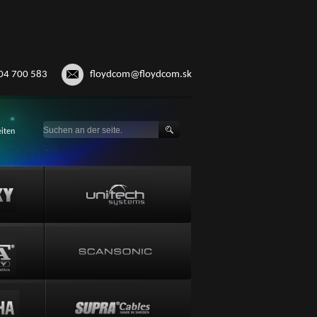
04 700 583
floydcom@floydcom.sk
iten