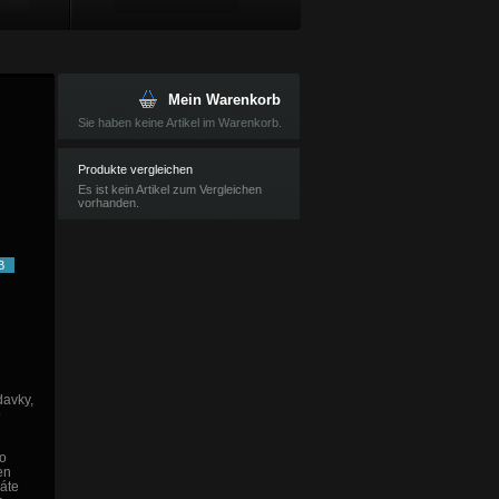
Mein Warenkorb
Sie haben keine Artikel im Warenkorb.
Produkte vergleichen
Es ist kein Artikel zum Vergleichen
vorhanden.
B
davky,
o
do
en
máte