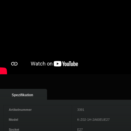
Spezifikation
Artikelnummer
3391
Model
K-Z02-1H-2A60EUE27
Socket
E27