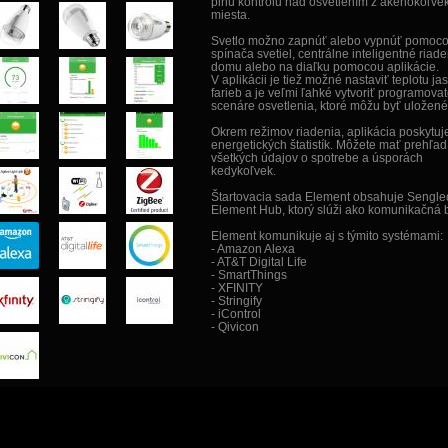
plnú kontrolu nad osvetlením z akéhokoľve
miesta.
Svetlo možno zapnúť alebo vypnúť pomoc
spínača svetiel, centrálne inteligentné riad
domu alebo na diaľku pomocou aplikácie.
V aplikácii je tiež možné nastaviť teplotu ja
farieb a je veľmi ľahké vytvoriť programova
scenáre osvetlenia, ktoré môžu byť uložené
Okrem režimov riadenia, aplikácia poskytuje
energetických štatistík. Môžete mať prehľad
všetkých údajov o spotrebe a úsporách
kedykoľvek.
Štartovacia sada Element obsahuje Sengle
Element Hub, ktorý slúži ako komunikačná 
Element komunikuje aj s týmito systémami:
- Amazon Alexa
- AT&T Digital Life
- SmartThings
- XFINITY
- Stringify
- iControl
- Qivicon