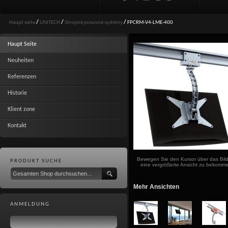
Haupt seite
/
UNITECH
/
Stropné posuvné systémy
/
FPCRM-V4-LME-400
Haupt Seite
Neuheiten
Referenzen
Historie
Klient zone
Kontakt
Bewegen Sie den Kursor über das Bil
PRODUKT SUCHE
eine vergrößerte Ansicht zu bekomm
Mehr Ansichten
ANMELDUNG