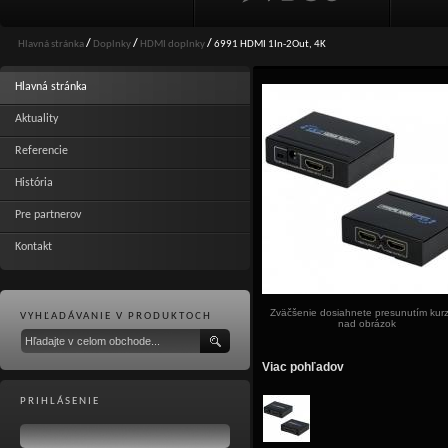
Hlavná stránka
/
Doplnky
/
HDMI doplnky
/
6991 HDMI 1In-2Out, 4K
Hlavná stránka
Aktuality
Referencie
História
Pre partnerov
Kontakt
Zväčšenie dosiahnete presunutím kur
VYHĽADÁVANIE V PRODUKTOCH
nad obrázok
Viac pohľadov
PRIHLÁSENIE