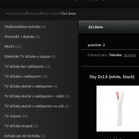
Hlavní stránka
/
Doplnky
/
Repro káble
/
2x1.6mm
(4)
Multimediálna technika
2x1.6mm
(0)
Slúchadlá + doplnky
položek: 2
(12)
PROFI
Zobrazit jako:
Tabulka
Seznam
(3)
Elektrické TV držiaky a stojany
(11)
TV držiaky bez naklápania
(11)
Sky 2x1.6 (white, black)
TV držiaky s naklápaním
(4)
TV držiaky otočné s naklápaním
(2)
TV držiaky otočné s naklápaním + zdvih
(1)
TV držiaky otočné s naklápaním na stôl
(16)
TV stojany
(3)
TV držiaky stropné
(1)
Držiaky pre AV techniku