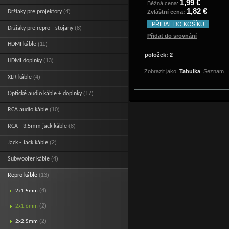
1,99 €
Běžná cena:
1,82 €
(4)
Držiaky pre projektory
Zvláštní cena:
PŘIDAT DO KOŠÍKU
(8)
Držiaky pre repro - stojany
Přidat do srovnání
(11)
HDMI káble
položek: 2
(13)
HDMI doplnky
Zobrazit jako:
Tabulka
Seznam
(4)
XLR káble
(17)
Optické audio káble + doplnky
(10)
RCA audio káble
(8)
RCA - 3.5mm jack káble
(2)
Jack - Jack káble
(4)
Subwoofer káble
(13)
Repro káble
(4)
2x1.5mm
(2)
2x1.6mm
(2)
2x2.5mm