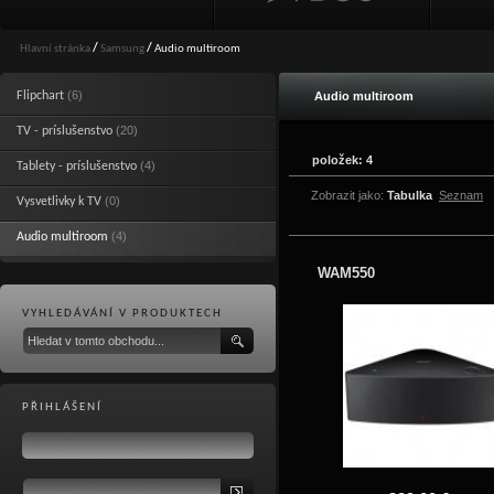
Hlavní stránka
/
Samsung
/
Audio multiroom
(6)
Flipchart
Audio multiroom
(20)
TV - príslušenstvo
položek: 4
(4)
Tablety - príslušenstvo
Zobrazit jako:
Tabulka
Seznam
(0)
Vysvetlivky k TV
(4)
Audio multiroom
WAM550
VYHLEDÁVÁNÍ V PRODUKTECH
PŘIHLÁŠENÍ