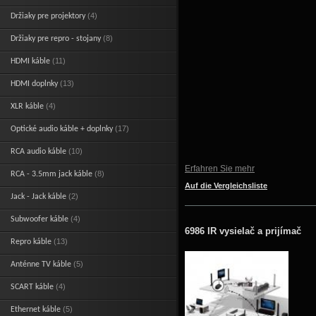
(4)
Držiaky pre projektory
(8)
Držiaky pre repro - stojany
(11)
HDMI káble
(13)
HDMI doplnky
(4)
XLR káble
(17)
Optické audio káble + doplnky
(10)
RCA audio káble
Erfahren Sie mehr
(8)
RCA - 3.5mm jack káble
Auf die Vergleichsliste
(2)
Jack - Jack káble
(4)
Subwoofer káble
6986 IR vysielač a prijímač
(13)
Repro káble
(5)
Anténne TV káble
(4)
SCART káble
(5)
Ethernet káble