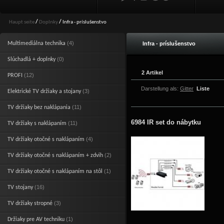
Haupt seite
/
Doplnky
/
Infra - príslušenstvo
(4)
Multimediálna technika
Infra - príslušenstvo
(0)
Slúchadlá + doplnky
2 Artikel
(12)
PROFI
Darstellung als:
Gitter
Liste
(3)
Elektrické TV držiaky a stojany
(11)
TV držiaky bez naklápania
6984 IR set do nábytku
(11)
TV držiaky s naklápaním
(4)
TV držiaky otočné s naklápaním
(2)
TV držiaky otočné s naklápaním + zdvih
(1)
TV držiaky otočné s naklápaním na stôl
(16)
TV stojany
(3)
TV držiaky stropné
(1)
Držiaky pre AV techniku