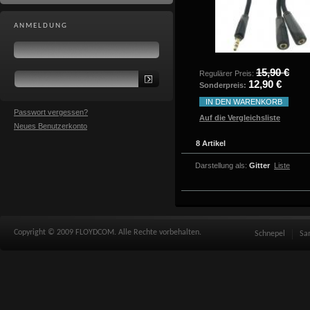
ANMELDUNG
15,90 €
Regulärer Preis:
12,90 €
Sonderpreis:
IN DEN WARENKORB
Passwort vergessen?
Auf die Vergleichsliste
Neues Benutzerkonto
8 Artikel
Darstellung als:
Gitter
Liste
Copyright © 2009 FLOYDCOM. Alle Rechte vorbehalten.
Schnepel
Sa