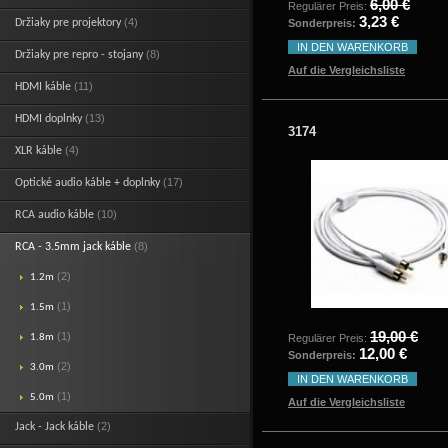
6,00 €
Regulärer Preis:
3,23 €
(4)
Držiaky pre projektory
Sonderpreis:
IN DEN WARENKORB
(8)
Držiaky pre repro - stojany
Auf die Vergleichsliste
(11)
HDMI káble
(13)
HDMI doplnky
3174
(4)
XLR káble
(17)
Optické audio káble + doplnky
(10)
RCA audio káble
(8)
RCA - 3.5mm jack káble
(2)
1.2m
(1)
1.5m
19,00 €
(1)
1.8m
Regulärer Preis:
12,00 €
Sonderpreis:
(2)
3.0m
IN DEN WARENKORB
(1)
5.0m
Auf die Vergleichsliste
(2)
Jack - Jack káble