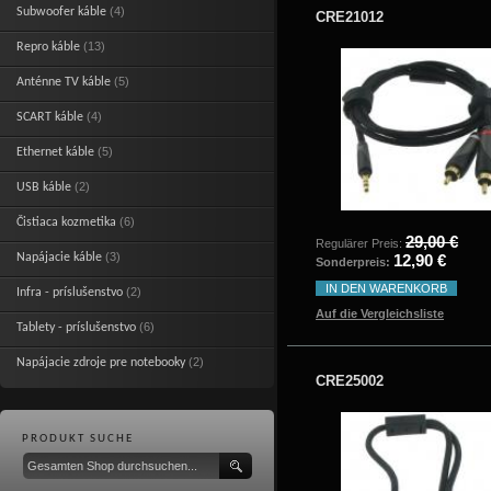
(4)
Subwoofer káble
CRE21012
(13)
Repro káble
(5)
Anténne TV káble
(4)
SCART káble
(5)
Ethernet káble
(2)
USB káble
(6)
Čistiaca kozmetika
29,00 €
Regulärer Preis:
(3)
Napájacie káble
12,90 €
Sonderpreis:
IN DEN WARENKORB
(2)
Infra - príslušenstvo
Auf die Vergleichsliste
(6)
Tablety - príslušenstvo
(2)
Napájacie zdroje pre notebooky
CRE25002
PRODUKT SUCHE