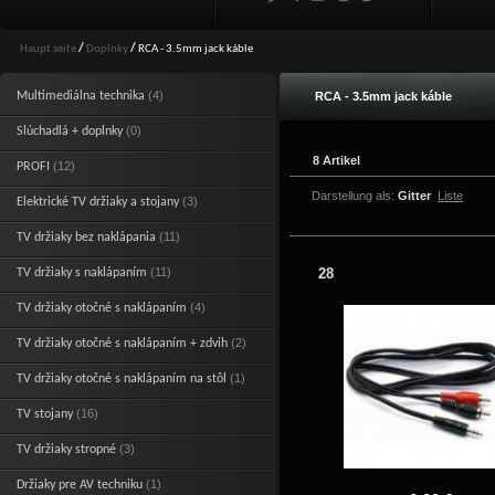
Haupt seite
/
Doplnky
/
RCA - 3.5mm jack káble
(4)
Multimediálna technika
RCA - 3.5mm jack káble
(0)
Slúchadlá + doplnky
8 Artikel
(12)
PROFI
Darstellung als:
Gitter
Liste
(3)
Elektrické TV držiaky a stojany
(11)
TV držiaky bez naklápania
(11)
28
TV držiaky s naklápaním
(4)
TV držiaky otočné s naklápaním
(2)
TV držiaky otočné s naklápaním + zdvih
(1)
TV držiaky otočné s naklápaním na stôl
(16)
TV stojany
(3)
TV držiaky stropné
(1)
Držiaky pre AV techniku