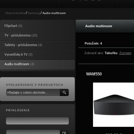
Hlavná stránka
/
Samsung
/
Audio multiroom
(6)
Flipchart
Audio multiroom
(20)
TV - príslušenstvo
Položiek: 4
(4)
Tablety - príslušenstvo
Zobraziť ako:
Tabuľku
Zoznam
(0)
Vysvetlivky k TV
(4)
Audio multiroom
WAM550
VYHĽADÁVANIE V PRODUKTOCH
PRIHLÁSENIE