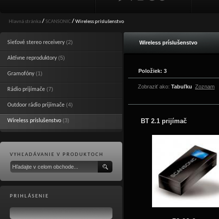
Hlavná stránka
/
SCANSONIC
/
Wireless príslušenstvo
(2)
Sieťové stereo receivery
Wireless príslušenstvo
(5)
Aktívne reproduktory
Položiek: 3
(1)
Gramofóny
Zobraziť ako:
Tabuľku
Zoznam
(7)
Rádio prijímače
(4)
Outdoor rádio prijímače
(3)
BT 2.1 prijímač
Wireless príslušenstvo
VYHĽADÁVANIE V PRODUKTOCH
PRIHLÁSENIE