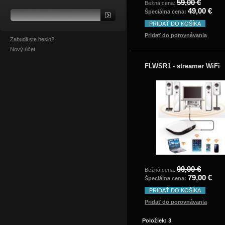
59,00 €
Bežná cena:
49,00 €
Špeciálna cena:
PRIDAŤ DO KOŠÍKA
Pridať do porovnávania
Zabudli ste heslo?
Nový účet
FLWSR1 - streamer WiFi
99,00 €
Bežná cena:
79,00 €
Špeciálna cena:
PRIDAŤ DO KOŠÍKA
Pridať do porovnávania
Položiek: 3