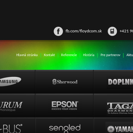
fb.com/floydcom.sk
+421 9
Hlavná stránka
Kontakt
Referencie
História
Pre partnerov
Aktu