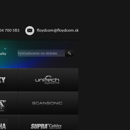
04 700 583
floydcom@floydcom.sk
ality