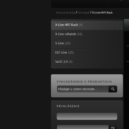
Hlavná stránka
/
Schnepel
/
X-Line HiFi Rack
(4)
X-Line HiFi Rack
(16)
X-Line nábytok
(22)
S-Line
(26)
ELF-Line
(4)
VariC 2.0
VYHĽADÁVANIE V PRODUKTOCH
PRIHLÁSENIE