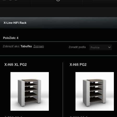
X-Line HiFi Rack
Položiek: 4
Zobraziť ako:
Tabuľku
Zoznam
Zoradiť podľa
X-Hifi XL PG2
X-Hifi PG2