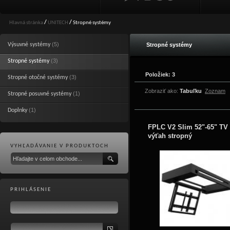
Hlavná stránka
/
UNITECH
/
Stropné systémy
(5)
Výsuvné systémy
Stropné systémy
(3)
Stropné systémy
Položiek: 3
(3)
Stropné otočné systémy
Zobraziť ako:
Tabuľku
Zoznam
(1)
Stropné posuvné systémy
(1)
Doplnky
FPLC V2 Slim 52"-65" TV
výťah stropný
VYHĽADÁVANIE V PRODUKTOCH
PRIHLÁSENIE